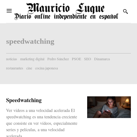
speedwatching
noticias
marketing digital
Pedro Sánchez
PSOE
SEO
Dinamarca
restaurantes
cine
cocina japonesa
Speedwatching
Ver vídeos a una velocidad acelerada El
speedwatching es una tendencia creciente
que consiste en ver vídeos, especialmente
series y películas, a una velocidad
acelerada,...