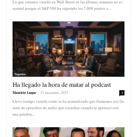
Lo que estamos viendo en Wall Street en las últimas semanas no es
normal porque el S&P 500 ha superado los 7.000 puntos e...
Negocios
Ha llegado la hora de matar al podcast
Mauricio Luque
-
23 diciembre, 2025
2
Llevo tiempo viendo cómo se ha normalizado que llamemos eso (la
serie de episodios de audio que escuchas cuando te apetece) con
una palabra...