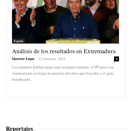
España
Análisis de los resultados en Extremadura
Mauricio Luque
-
22 diciembre, 2025
0
Los números hablan mejor que cualquier tertulia: el PP gana con
claridad pero no logra la mayoría absoluta que buscaba y el gran
beneficiado...
Reportajes