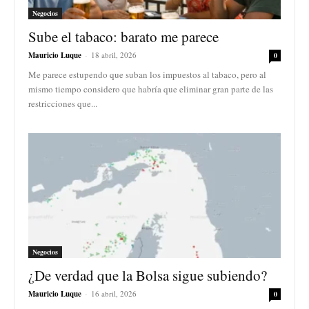
Negocios
Sube el tabaco: barato me parece
Mauricio Luque
-
18 abril, 2026
0
Me parece estupendo que suban los impuestos al tabaco, pero al
mismo tiempo considero que habría que eliminar gran parte de las
restricciones que...
Negocios
¿De verdad que la Bolsa sigue subiendo?
Mauricio Luque
-
16 abril, 2026
0