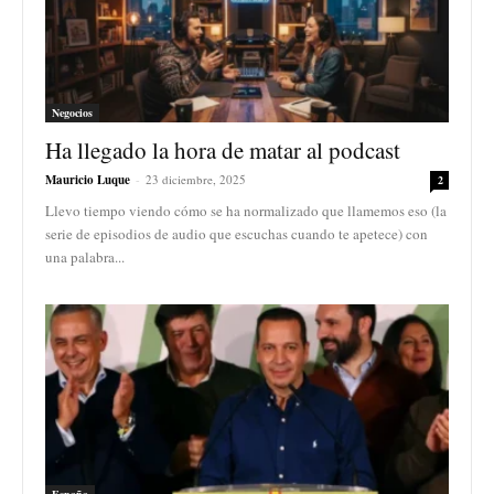
Negocios
Ha llegado la hora de matar al podcast
Mauricio Luque
-
23 diciembre, 2025
2
Llevo tiempo viendo cómo se ha normalizado que llamemos eso (la
serie de episodios de audio que escuchas cuando te apetece) con
una palabra...
España