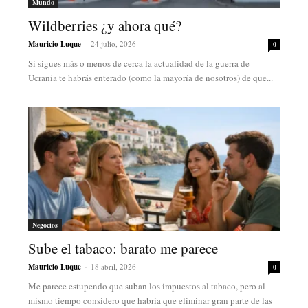
Mundo
Wildberries ¿y ahora qué?
Mauricio Luque
-
24 julio, 2026
0
Si sigues más o menos de cerca la actualidad de la guerra de
Ucrania te habrás enterado (como la mayoría de nosotros) de que...
Negocios
Sube el tabaco: barato me parece
Mauricio Luque
-
18 abril, 2026
0
Me parece estupendo que suban los impuestos al tabaco, pero al
mismo tiempo considero que habría que eliminar gran parte de las