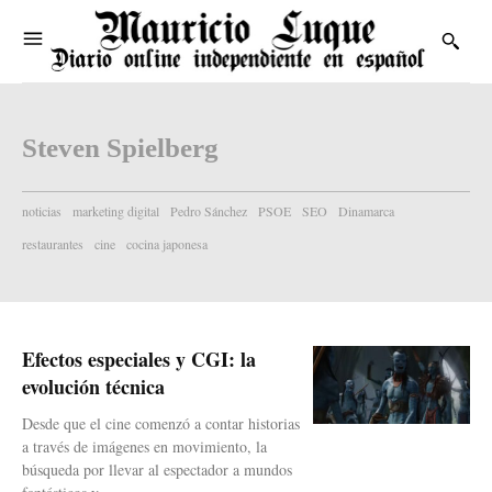
Steven Spielberg
noticias
marketing digital
Pedro Sánchez
PSOE
SEO
Dinamarca
restaurantes
cine
cocina japonesa
Efectos especiales y CGI: la
evolución técnica
Desde que el cine comenzó a contar historias
a través de imágenes en movimiento, la
búsqueda por llevar al espectador a mundos