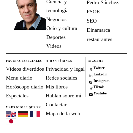
Ciencia y
Pedro Sánchez
tecnología
PSOE
Negocios
SEO
Ocio y cultura
Dinamarca
Deportes
restaurantes
Vídeos
OTRAS PÁGINAS
PÁGINAS ESPECIALES
SÍGUEME
Twitter
Vídeos divertidos
Privacidad y legal
Linkedin
Menú diario
Redes sociales
Instagram
Horóscopo diario
Mis libros
Tiktok
Youtube
Especiales
Hablan sobre mí
Contactar
MAURICIO LUQUE EN...
Mapa de la web