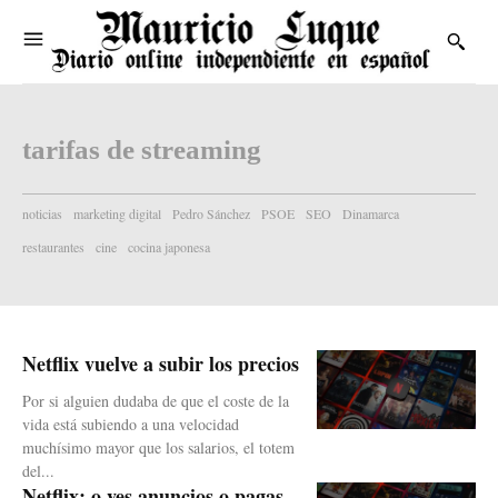
tarifas de streaming
noticias
marketing digital
Pedro Sánchez
PSOE
SEO
Dinamarca
restaurantes
cine
cocina japonesa
Netflix vuelve a subir los precios
Por si alguien dudaba de que el coste de la
vida está subiendo a una velocidad
muchísimo mayor que los salarios, el totem
del...
Netflix: o ves anuncios o pagas