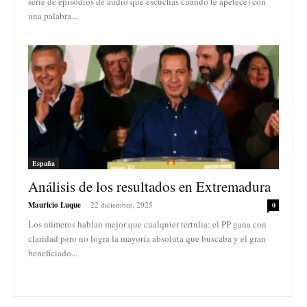
serie de episodios de audio que escuchas cuando te apetece) con
una palabra...
España
Análisis de los resultados en Extremadura
Mauricio Luque
-
22 diciembre, 2025
0
Los números hablan mejor que cualquier tertulia: el PP gana con
claridad pero no logra la mayoría absoluta que buscaba y el gran
beneficiado...