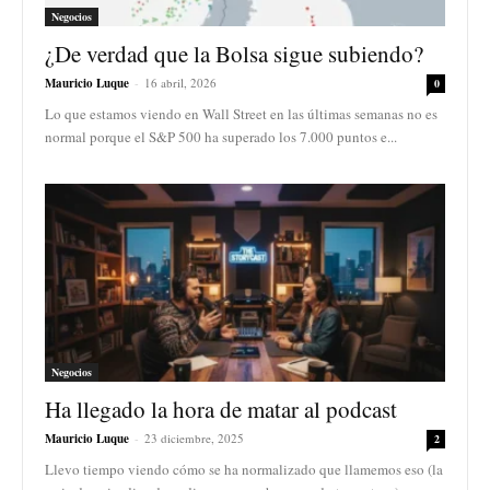
Negocios
¿De verdad que la Bolsa sigue subiendo?
Mauricio Luque
-
16 abril, 2026
0
Lo que estamos viendo en Wall Street en las últimas semanas no es
normal porque el S&P 500 ha superado los 7.000 puntos e...
Negocios
Ha llegado la hora de matar al podcast
Mauricio Luque
-
23 diciembre, 2025
2
Llevo tiempo viendo cómo se ha normalizado que llamemos eso (la