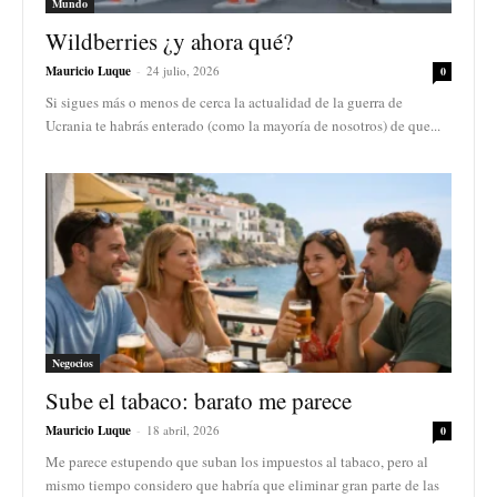
Mundo
Wildberries ¿y ahora qué?
Mauricio Luque
-
24 julio, 2026
0
Si sigues más o menos de cerca la actualidad de la guerra de
Ucrania te habrás enterado (como la mayoría de nosotros) de que...
Negocios
Sube el tabaco: barato me parece
Mauricio Luque
-
18 abril, 2026
0
Me parece estupendo que suban los impuestos al tabaco, pero al
mismo tiempo considero que habría que eliminar gran parte de las