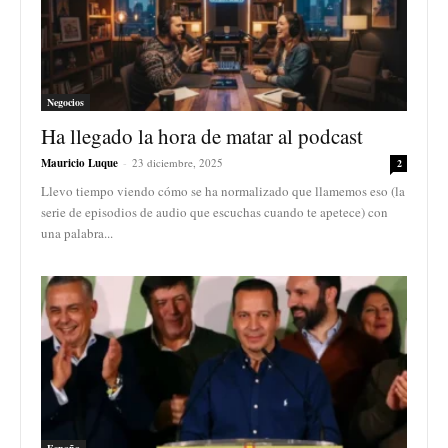
Negocios
Ha llegado la hora de matar al podcast
Mauricio Luque
-
23 diciembre, 2025
2
Llevo tiempo viendo cómo se ha normalizado que llamemos eso (la
serie de episodios de audio que escuchas cuando te apetece) con
una palabra...
España