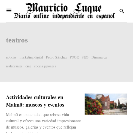
teatros
noticias
marketing digital
Pedro Sánchez
PSOE
SEO
Dinamarca
restaurantes
cine
cocina japonesa
Actividades culturales en
Malmö: museos y eventos
Malmö es una ciudad que rebosa vida
cultural y ofrece una variedad impresionante
de museos, galerías y eventos que reflejan