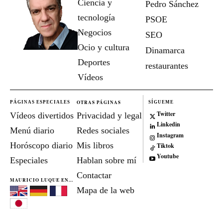
Ciencia y
Pedro Sánchez
tecnología
PSOE
Negocios
SEO
Ocio y cultura
Dinamarca
Deportes
restaurantes
Vídeos
OTRAS PÁGINAS
PÁGINAS ESPECIALES
SÍGUEME
Twitter
Vídeos divertidos
Privacidad y legal
Linkedin
Menú diario
Redes sociales
Instagram
Horóscopo diario
Mis libros
Tiktok
Youtube
Especiales
Hablan sobre mí
Contactar
MAURICIO LUQUE EN...
Mapa de la web