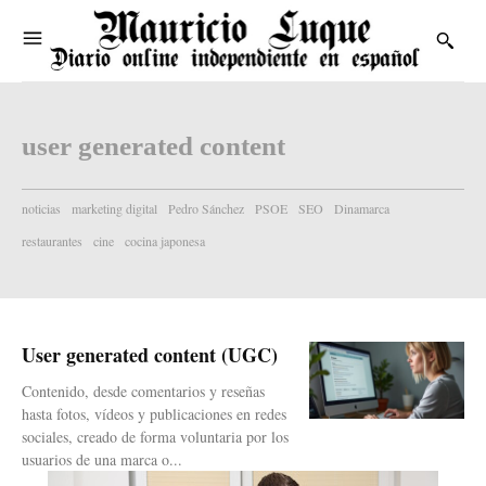
user generated content
noticias
marketing digital
Pedro Sánchez
PSOE
SEO
Dinamarca
restaurantes
cine
cocina japonesa
User generated content (UGC)
Contenido, desde comentarios y reseñas
hasta fotos, vídeos y publicaciones en redes
sociales, creado de forma voluntaria por los
usuarios de una marca o...