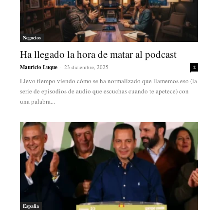
Negocios
Ha llegado la hora de matar al podcast
Mauricio Luque
-
23 diciembre, 2025
2
Llevo tiempo viendo cómo se ha normalizado que llamemos eso (la
serie de episodios de audio que escuchas cuando te apetece) con
una palabra...
España