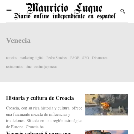
Venecia
noticias
marketing digital
Pedro Sánchez
PSOE
SEO
Dinamarca
restaurantes
cine
cocina japonesa
Historia y cultura de Croacia
Croacia, con su rica historia y cultura, ofrece
una fascinante mezcla de influencias y
tradiciones. Situada en una región estratégica
de Europa, Croacia ha...
Venecia cobrará 5 euros por