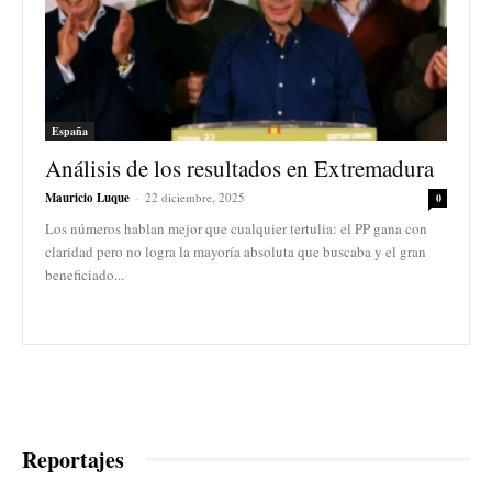
España
Análisis de los resultados en Extremadura
Mauricio Luque
-
22 diciembre, 2025
0
Los números hablan mejor que cualquier tertulia: el PP gana con
claridad pero no logra la mayoría absoluta que buscaba y el gran
beneficiado...
Reportajes