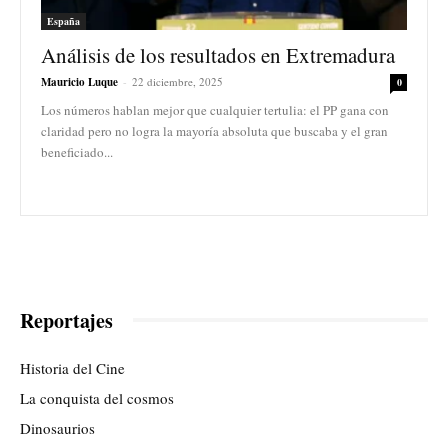
España
Análisis de los resultados en Extremadura
Mauricio Luque
-
22 diciembre, 2025
0
Los números hablan mejor que cualquier tertulia: el PP gana con
claridad pero no logra la mayoría absoluta que buscaba y el gran
beneficiado...
Reportajes
Historia del Cine
La conquista del cosmos
Dinosaurios