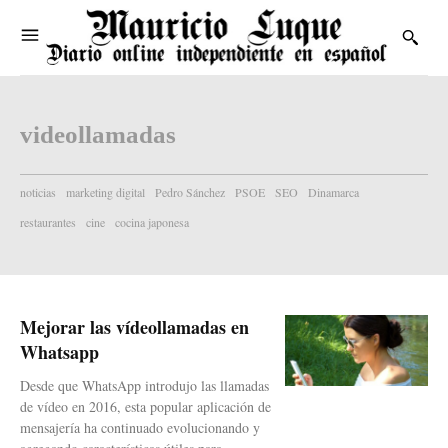
videollamadas
noticias
marketing digital
Pedro Sánchez
PSOE
SEO
Dinamarca
restaurantes
cine
cocina japonesa
Mejorar las vídeollamadas en
Whatsapp
Desde que WhatsApp introdujo las llamadas
de vídeo en 2016, esta popular aplicación de
mensajería ha continuado evolucionando y