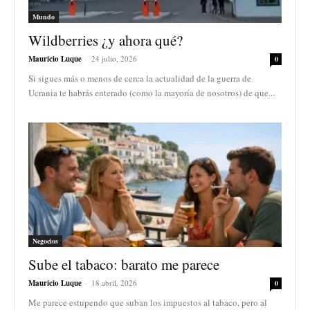
Mundo
Wildberries ¿y ahora qué?
Mauricio Luque
-
24 julio, 2026
0
Si sigues más o menos de cerca la actualidad de la guerra de
Ucrania te habrás enterado (como la mayoría de nosotros) de que...
Negocios
Sube el tabaco: barato me parece
Mauricio Luque
-
18 abril, 2026
0
Me parece estupendo que suban los impuestos al tabaco, pero al