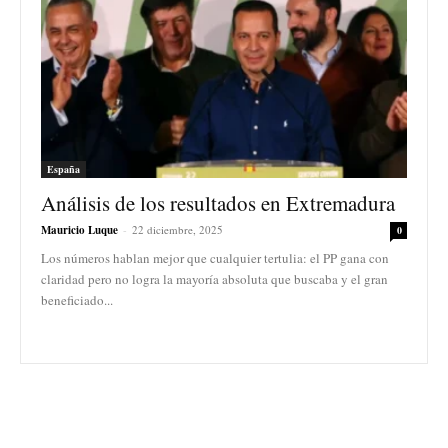
España
Análisis de los resultados en Extremadura
Mauricio Luque
-
22 diciembre, 2025
0
Los números hablan mejor que cualquier tertulia: el PP gana con
claridad pero no logra la mayoría absoluta que buscaba y el gran
beneficiado...