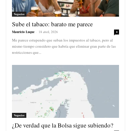
Negocios
Sube el tabaco: barato me parece
Mauricio Luque
-
18 abril, 2026
0
Me parece estupendo que suban los impuestos al tabaco, pero al
mismo tiempo considero que habría que eliminar gran parte de las
restricciones que...
Negocios
¿De verdad que la Bolsa sigue subiendo?