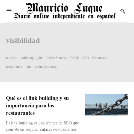
visibilidad
noticias
marketing digital
Pedro Sánchez
PSOE
SEO
Dinamarca
restaurantes
cine
cocina japonesa
Qué es el link building y su
importancia para los
restaurantes
El link building es una técnica de SEO que
consiste en adquirir enlaces de otros sitios