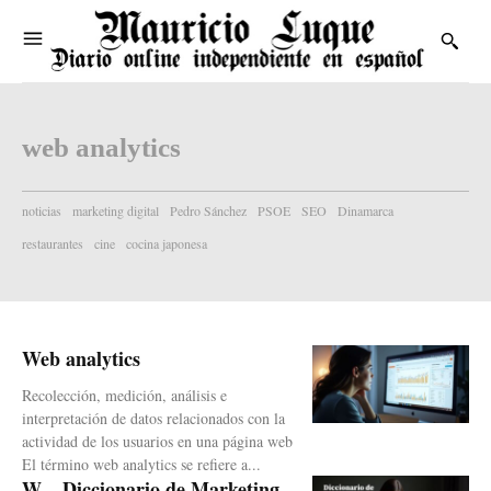
web analytics
noticias
marketing digital
Pedro Sánchez
PSOE
SEO
Dinamarca
restaurantes
cine
cocina japonesa
Web analytics
Recolección, medición, análisis e
interpretación de datos relacionados con la
actividad de los usuarios en una página web
El término web analytics se refiere a...
W – Diccionario de Marketing