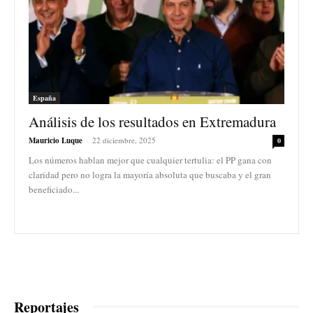
España
Análisis de los resultados en Extremadura
Mauricio Luque
-
22 diciembre, 2025
0
Los números hablan mejor que cualquier tertulia: el PP gana con
claridad pero no logra la mayoría absoluta que buscaba y el gran
beneficiado...
Reportajes