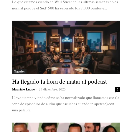
Lo que estamos viendo en Wall Street en las últimas semanas no es
normal porque el S&P 500 ha superado los 7.000 puntos e...
Negocios
Ha llegado la hora de matar al podcast
Mauricio Luque
-
23 diciembre, 2025
2
Llevo tiempo viendo cómo se ha normalizado que llamemos eso (la
serie de episodios de audio que escuchas cuando te apetece) con
una palabra...