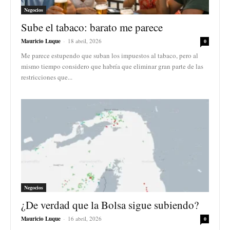
Negocios
Sube el tabaco: barato me parece
Mauricio Luque
-
18 abril, 2026
0
Me parece estupendo que suban los impuestos al tabaco, pero al
mismo tiempo considero que habría que eliminar gran parte de las
restricciones que...
Negocios
¿De verdad que la Bolsa sigue subiendo?
Mauricio Luque
-
16 abril, 2026
0