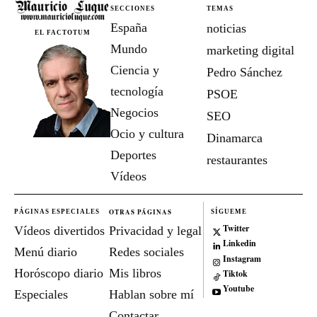
SECCIONES
TEMAS
España
noticias
EL FACTOTUM
Mundo
marketing digital
Ciencia y
Pedro Sánchez
tecnología
PSOE
Negocios
SEO
Ocio y cultura
Dinamarca
Deportes
restaurantes
Vídeos
OTRAS PÁGINAS
PÁGINAS ESPECIALES
SÍGUEME
Twitter
Vídeos divertidos
Privacidad y legal
Linkedin
Menú diario
Redes sociales
Instagram
Horóscopo diario
Mis libros
Tiktok
Youtube
Especiales
Hablan sobre mí
Contactar