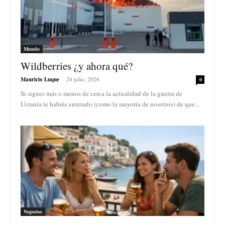
Mundo
Wildberries ¿y ahora qué?
Mauricio Luque
-
24 julio, 2026
0
Si sigues más o menos de cerca la actualidad de la guerra de
Ucrania te habrás enterado (como la mayoría de nosotros) de que...
Negocios