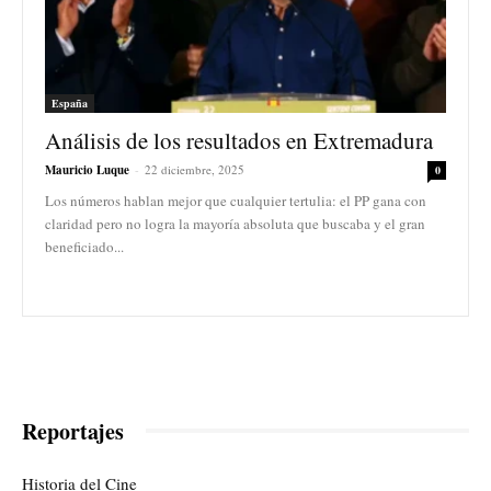
España
Análisis de los resultados en Extremadura
Mauricio Luque
-
22 diciembre, 2025
0
Los números hablan mejor que cualquier tertulia: el PP gana con
claridad pero no logra la mayoría absoluta que buscaba y el gran
beneficiado...
Reportajes
Historia del Cine