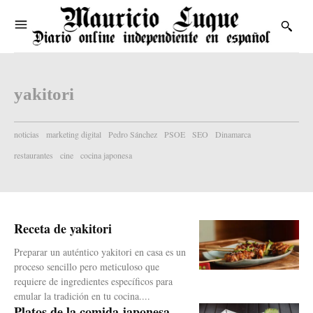
yakitori
noticias
marketing digital
Pedro Sánchez
PSOE
SEO
Dinamarca
restaurantes
cine
cocina japonesa
Receta de yakitori
Preparar un auténtico yakitori en casa es un
proceso sencillo pero meticuloso que
requiere de ingredientes específicos para
emular la tradición en tu cocina....
Platos de la comida japonesa