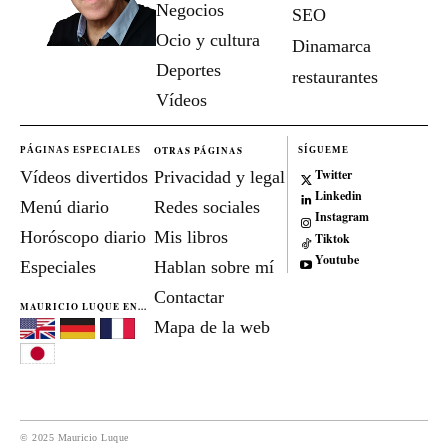
Negocios
SEO
Ocio y cultura
Dinamarca
Deportes
restaurantes
Vídeos
OTRAS PÁGINAS
PÁGINAS ESPECIALES
SÍGUEME
Twitter
Vídeos divertidos
Privacidad y legal
Linkedin
Menú diario
Redes sociales
Instagram
Horóscopo diario
Mis libros
Tiktok
Youtube
Especiales
Hablan sobre mí
Contactar
MAURICIO LUQUE EN...
Mapa de la web
© 2025 Mauricio Luque