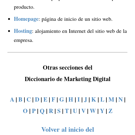
producto.
Homepage
: página de inicio de un sitio web.
Hosting
: alojamiento en Internet del sitio web de la
empresa.
Otras secciones del
Diccionario de Marketing Digital
A
|
B
|
C
|
D
|
E
|
F
|
G
|
H
|
I
|
J
|
K
|
L
|
M
|
N
|
O
|
P
|
Q
|
R
|
S
|
T
|
U
|
V
|
W
|
Y
|
Z
Volver al inicio del