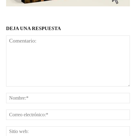
DEJA UNA RESPUESTA
Comentario:
No
Co
el
Sit
we