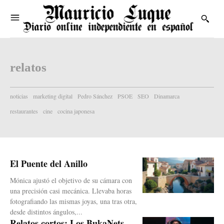
relatos
noticias
marketing digital
Pedro Sánchez
PSOE
SEO
Dinamarca
restaurantes
cine
cocina japonesa
El Puente del Anillo
Mónica ajustó el objetivo de su cámara con
una precisión casi mecánica. Llevaba horas
fotografiando las mismas joyas, una tras otra,
desde distintos ángulos,...
Relatos cortos: Los BukaNets