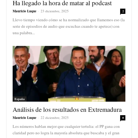
Ha llegado la hora de matar al podcast
Mauricio Luque
-
23 diciembre, 2025
2
Llevo tiempo viendo cómo se ha normalizado que llamemos eso (la
serie de episodios de audio que escuchas cuando te apetece) con
una palabra...
España
Análisis de los resultados en Extremadura
Mauricio Luque
-
22 diciembre, 2025
0
Los números hablan mejor que cualquier tertulia: el PP gana con
claridad pero no logra la mayoría absoluta que buscaba y el gran