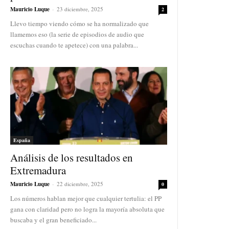
Mauricio Luque
-
23 diciembre, 2025
2
Llevo tiempo viendo cómo se ha normalizado que
llamemos eso (la serie de episodios de audio que
escuchas cuando te apetece) con una palabra...
España
Análisis de los resultados en
Extremadura
Mauricio Luque
-
22 diciembre, 2025
0
Los números hablan mejor que cualquier tertulia: el PP
gana con claridad pero no logra la mayoría absoluta que
buscaba y el gran beneficiado...