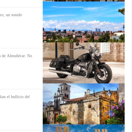
aro, un sonido
ra de Almuñécar. No
an el bullicio del