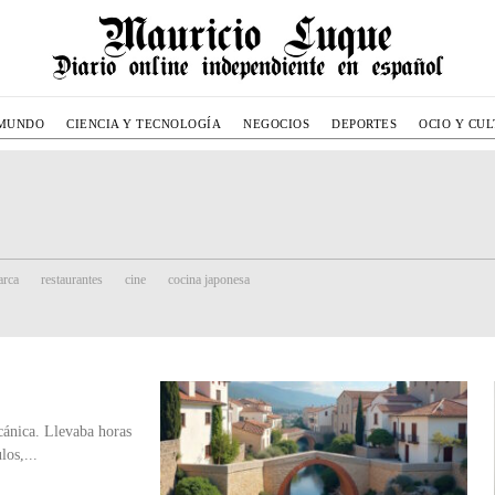
MUNDO
CIENCIA Y TECNOLOGÍA
NEGOCIOS
DEPORTES
OCIO Y CU
rca
restaurantes
cine
cocina japonesa
cánica. Llevaba horas
los,...