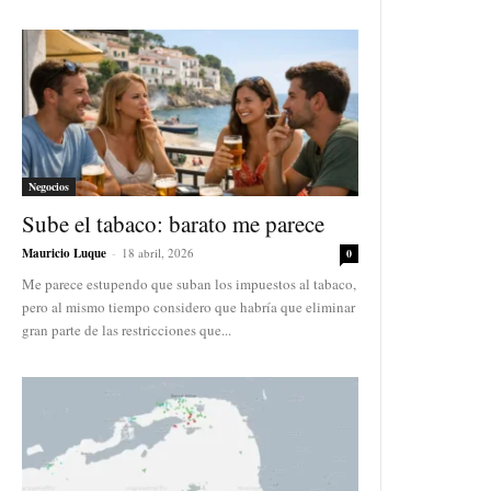
Negocios
Sube el tabaco: barato me parece
Mauricio Luque
-
18 abril, 2026
0
Me parece estupendo que suban los impuestos al tabaco,
pero al mismo tiempo considero que habría que eliminar
gran parte de las restricciones que...