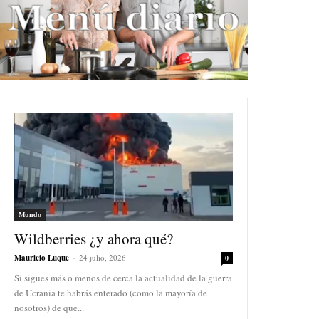
Mundo
Wildberries ¿y ahora qué?
Mauricio Luque
-
24 julio, 2026
0
Si sigues más o menos de cerca la actualidad de la guerra
de Ucrania te habrás enterado (como la mayoría de
nosotros) de que...