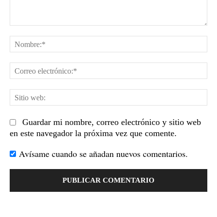
Comentario:
No
Co
el
Sit
we
Guardar mi nombre, correo electrónico y sitio web
en este navegador la próxima vez que comente.
Avísame cuando se añadan nuevos comentarios.