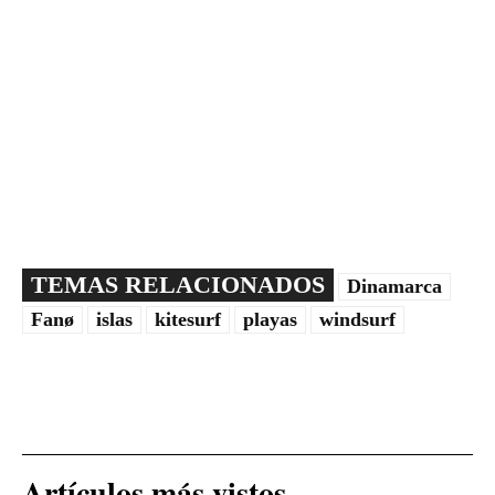
TEMAS RELACIONADOS
Dinamarca
Fanø
islas
kitesurf
playas
windsurf
Artículos más vistos