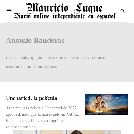
Antonio Banderas
noticias
marketing digital
Pedro Sánchez
PSOE
SEO
Dinamarca
restaurantes
cine
cocina japonesa
Uncharted, la película
Ayer me vi la película Uncharted de 2022
aprovechando que la han sacado en Netflix.
Es una adaptación cinematográfica de la
aclamada serie de...