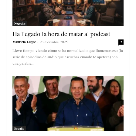
Negocios
Ha llegado la hora de matar al podcast
Mauricio Luque
-
23 diciembre, 2025
2
Llevo tiempo viendo cómo se ha normalizado que llamemos eso (la
serie de episodios de audio que escuchas cuando te apetece) con
una palabra...
España