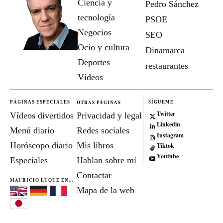
Ciencia y
Pedro Sánchez
tecnología
PSOE
Negocios
SEO
Ocio y cultura
Dinamarca
Deportes
restaurantes
Vídeos
OTRAS PÁGINAS
PÁGINAS ESPECIALES
SÍGUEME
Twitter
Vídeos divertidos
Privacidad y legal
Linkedin
Menú diario
Redes sociales
Instagram
Horóscopo diario
Mis libros
Tiktok
Youtube
Especiales
Hablan sobre mí
Contactar
MAURICIO LUQUE EN...
Mapa de la web