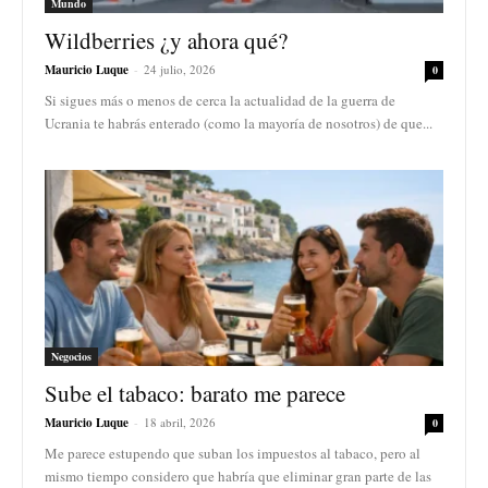
Mundo
Wildberries ¿y ahora qué?
Mauricio Luque
-
24 julio, 2026
0
Si sigues más o menos de cerca la actualidad de la guerra de
Ucrania te habrás enterado (como la mayoría de nosotros) de que...
Negocios
Sube el tabaco: barato me parece
Mauricio Luque
-
18 abril, 2026
0
Me parece estupendo que suban los impuestos al tabaco, pero al
mismo tiempo considero que habría que eliminar gran parte de las