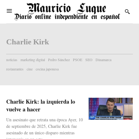
Charlie Kirk
noticias
marketing digital
Pedro Sánchez
PSOE
SEO
Dinamarca
restaurantes
cine
cocina japonesa
Charlie Kirk: la izquierda lo
vuelve a hacer
Un asesinato que retrata una época Ayer, 10
de septiembre de 2025, Charlie Kirk fue
asesinado de un único disparo mientras