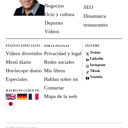
Negocios
SEO
Ocio y cultura
Dinamarca
Deportes
restaurantes
Vídeos
OTRAS PÁGINAS
PÁGINAS ESPECIALES
SÍGUEME
Twitter
Vídeos divertidos
Privacidad y legal
Linkedin
Menú diario
Redes sociales
Instagram
Horóscopo diario
Mis libros
Tiktok
Youtube
Especiales
Hablan sobre mí
Contactar
MAURICIO LUQUE EN...
Mapa de la web
© 2025 Mauricio Luque