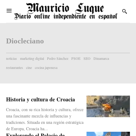
Diocleciano
noticias
marketing digital
Pedro Sánchez
PSOE
SEO
Dinamarca
restaurantes
cine
cocina japonesa
Historia y cultura de Croacia
Croacia, con su rica historia y cultura, ofrece
una fascinante mezcla de influencias y
tradiciones. Situada en una región estratégica
de Europa, Croacia ha...
Explorando el Palacio de