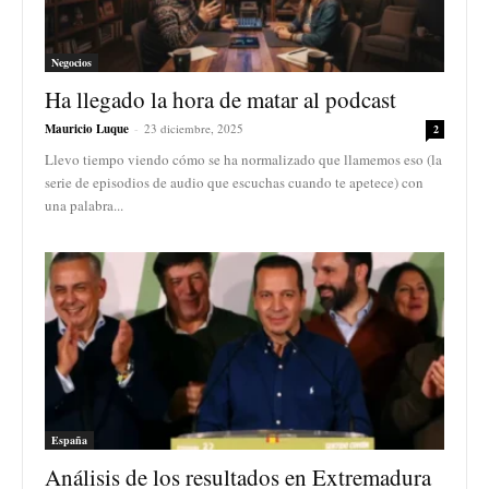
Negocios
Ha llegado la hora de matar al podcast
Mauricio Luque
-
23 diciembre, 2025
2
Llevo tiempo viendo cómo se ha normalizado que llamemos eso (la
serie de episodios de audio que escuchas cuando te apetece) con
una palabra...
España
Análisis de los resultados en Extremadura