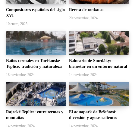
Compositores españoles del siglo
Receta de tonkatsu
XVI
20 noviembre, 2024
10 enero, 2025
Baños termales en Turčianske
Balneario de Smrdáky:
Teplice: tradición y naturaleza
bienestar en un entorno natural
18 noviembre, 2024
14 noviembre, 2024
Rajecké Teplice: entre termas y
El aquapark de Bešeňová:
montañas
diversión y aguas calientes
14 noviembre, 2024
14 noviembre, 2024