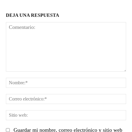
DEJA UNA RESPUESTA
Comentario:
No
Co
el
Sit
we
Guardar mi nombre, correo electrónico y sitio web