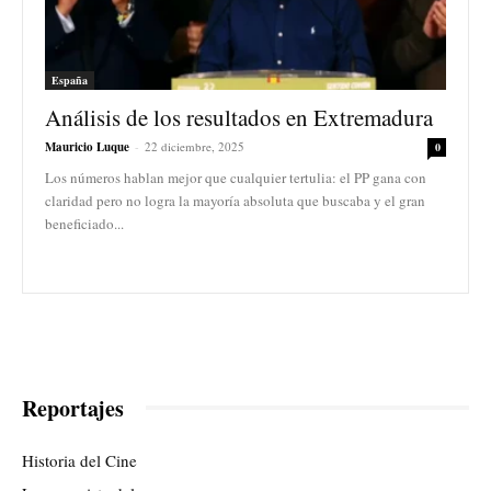
España
Análisis de los resultados en Extremadura
Mauricio Luque
-
22 diciembre, 2025
0
Los números hablan mejor que cualquier tertulia: el PP gana con
claridad pero no logra la mayoría absoluta que buscaba y el gran
beneficiado...
Reportajes
Historia del Cine