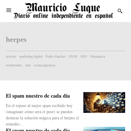
herpes
noticias
marketing digital
Pedro Sánchez
PSOE
SEO
Dinamarca
restaurantes
cine
cocina japonesa
El spam nuestro de cada día
En el repaso al mejor spam recibido hoy
(imagínate cómo será el peor) se pueden
destacar la solución mágica para el herpes el
remedio...
El spam nuestro de cada día