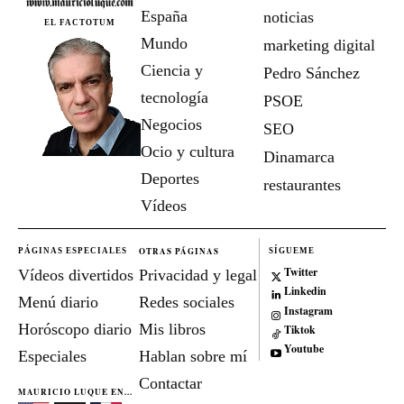
España
noticias
EL FACTOTUM
Mundo
marketing digital
Ciencia y
Pedro Sánchez
tecnología
PSOE
Negocios
SEO
Ocio y cultura
Dinamarca
Deportes
restaurantes
Vídeos
OTRAS PÁGINAS
PÁGINAS ESPECIALES
SÍGUEME
Twitter
Vídeos divertidos
Privacidad y legal
Linkedin
Menú diario
Redes sociales
Instagram
Horóscopo diario
Mis libros
Tiktok
Youtube
Especiales
Hablan sobre mí
Contactar
MAURICIO LUQUE EN...