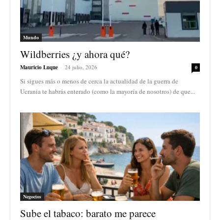
Mundo
Wildberries ¿y ahora qué?
Mauricio Luque
-
24 julio, 2026
0
Si sigues más o menos de cerca la actualidad de la guerra de
Ucrania te habrás enterado (como la mayoría de nosotros) de que...
Negocios
Sube el tabaco: barato me parece