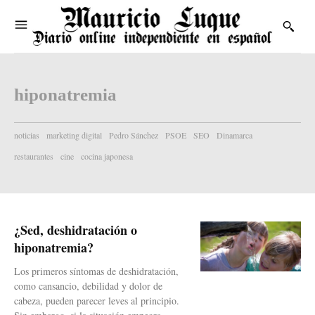
hiponatremia
noticias
marketing digital
Pedro Sánchez
PSOE
SEO
Dinamarca
restaurantes
cine
cocina japonesa
¿Sed, deshidratación o
hiponatremia?
Los primeros síntomas de deshidratación,
como cansancio, debilidad y dolor de
cabeza, pueden parecer leves al principio.