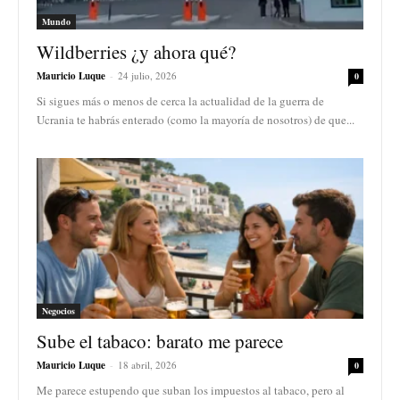
Mundo
Wildberries ¿y ahora qué?
Mauricio Luque
-
24 julio, 2026
0
Si sigues más o menos de cerca la actualidad de la guerra de
Ucrania te habrás enterado (como la mayoría de nosotros) de que...
Negocios
Sube el tabaco: barato me parece
Mauricio Luque
-
18 abril, 2026
0
Me parece estupendo que suban los impuestos al tabaco, pero al