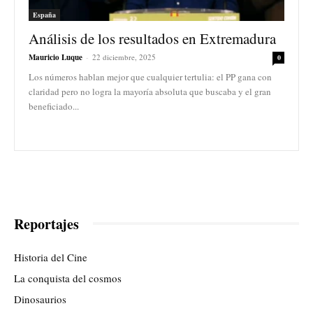
España
Análisis de los resultados en Extremadura
Mauricio Luque
-
22 diciembre, 2025
0
Los números hablan mejor que cualquier tertulia: el PP gana con
claridad pero no logra la mayoría absoluta que buscaba y el gran
beneficiado...
Reportajes
Historia del Cine
La conquista del cosmos
Dinosaurios