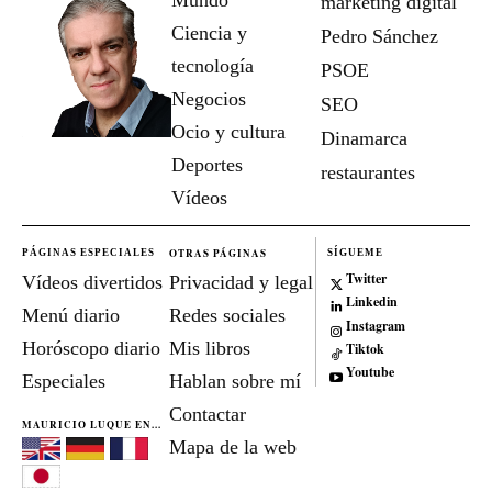
marketing digital
Ciencia y
Pedro Sánchez
tecnología
PSOE
Negocios
SEO
Ocio y cultura
Dinamarca
Deportes
restaurantes
Vídeos
OTRAS PÁGINAS
PÁGINAS ESPECIALES
SÍGUEME
Twitter
Vídeos divertidos
Privacidad y legal
Linkedin
Menú diario
Redes sociales
Instagram
Horóscopo diario
Mis libros
Tiktok
Youtube
Especiales
Hablan sobre mí
Contactar
MAURICIO LUQUE EN...
Mapa de la web