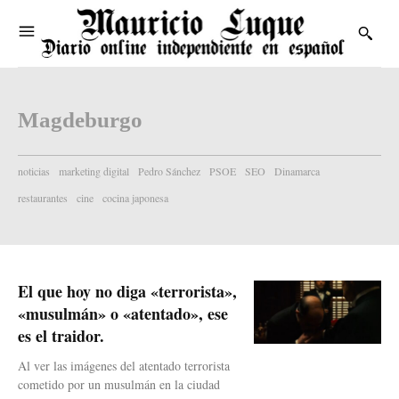
Magdeburgo
noticias
marketing digital
Pedro Sánchez
PSOE
SEO
Dinamarca
restaurantes
cine
cocina japonesa
El que hoy no diga «terrorista»,
«musulmán» o «atentado», ese
es el traidor.
Al ver las imágenes del atentado terrorista
cometido por un musulmán en la ciudad