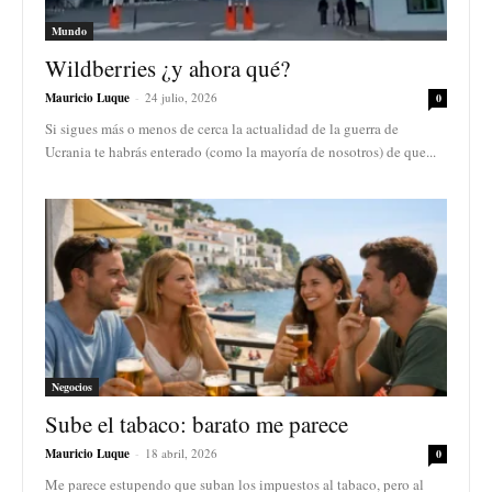
Mundo
Wildberries ¿y ahora qué?
Mauricio Luque
-
24 julio, 2026
0
Si sigues más o menos de cerca la actualidad de la guerra de
Ucrania te habrás enterado (como la mayoría de nosotros) de que...
Negocios
Sube el tabaco: barato me parece
Mauricio Luque
-
18 abril, 2026
0
Me parece estupendo que suban los impuestos al tabaco, pero al