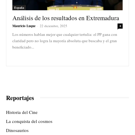
España
Análisis de los resultados en Extremadura
Mauricio Luque
-
22 diciembre, 2025
0
Los números hablan mejor que cualquier tertulia: el PP gana con
claridad pero no logra la mayoría absoluta que buscaba y el gran
beneficiado...
Reportajes
Historia del Cine
La conquista del cosmos
Dinosaurios