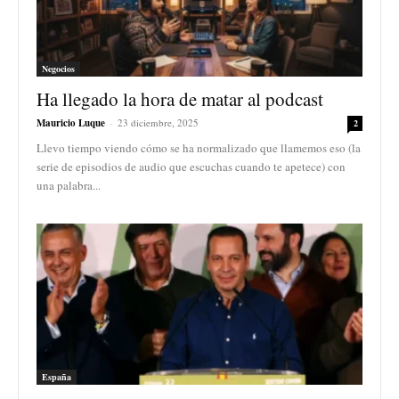
Negocios
Ha llegado la hora de matar al podcast
Mauricio Luque
-
23 diciembre, 2025
2
Llevo tiempo viendo cómo se ha normalizado que llamemos eso (la
serie de episodios de audio que escuchas cuando te apetece) con
una palabra...
España