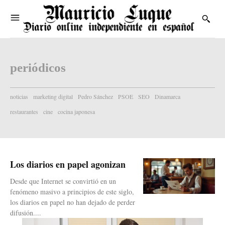
periódicos
noticias
marketing digital
Pedro Sánchez
PSOE
SEO
Dinamarca
restaurantes
cine
cocina japonesa
Los diarios en papel agonizan
Desde que Internet se convirtió en un
fenómeno masivo a principios de este siglo,
los diarios en papel no han dejado de perder
difusión....