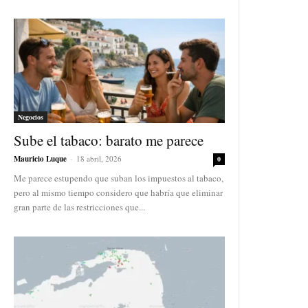
Negocios
Sube el tabaco: barato me parece
Mauricio Luque
-
18 abril, 2026
0
Me parece estupendo que suban los impuestos al tabaco,
pero al mismo tiempo considero que habría que eliminar
gran parte de las restricciones que...