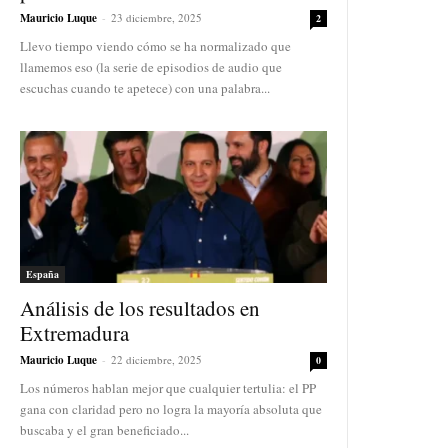
Mauricio Luque
-
23 diciembre, 2025
2
Llevo tiempo viendo cómo se ha normalizado que
llamemos eso (la serie de episodios de audio que
escuchas cuando te apetece) con una palabra...
España
Análisis de los resultados en
Extremadura
Mauricio Luque
-
22 diciembre, 2025
0
Los números hablan mejor que cualquier tertulia: el PP
gana con claridad pero no logra la mayoría absoluta que
buscaba y el gran beneficiado...