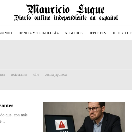
MUNDO
CIENCIA Y TECNOLOGÍA
NEGOCIOS
DEPORTES
OCIO Y CU
rca
restaurantes
cine
cocina japonesa
santes
lado que, con más
e...