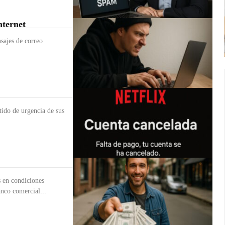
nternet
sajes de correo
tido de urgencia de sus
nco comercial...