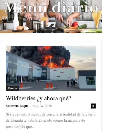
Mundo
Wildberries ¿y ahora qué?
Mauricio Luque
-
24 julio, 2026
0
Si sigues más o menos de cerca la actualidad de la guerra
de Ucrania te habrás enterado (como la mayoría de
nosotros) de que...