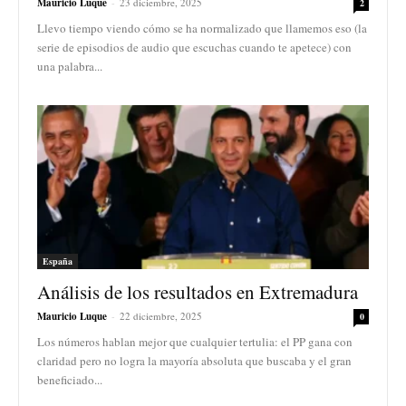
Mauricio Luque
-
23 diciembre, 2025
2
Llevo tiempo viendo cómo se ha normalizado que llamemos eso (la
serie de episodios de audio que escuchas cuando te apetece) con
una palabra...
España
Análisis de los resultados en Extremadura
Mauricio Luque
-
22 diciembre, 2025
0
Los números hablan mejor que cualquier tertulia: el PP gana con
claridad pero no logra la mayoría absoluta que buscaba y el gran
beneficiado...