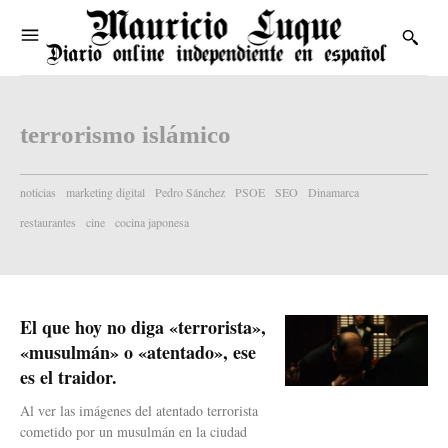
terrorismo islámico
noticias
marketing digital
Pedro Sánchez
PSOE
SEO
Dinamarca
restaurantes
cine
cocina japonesa
El que hoy no diga «terrorista»,
«musulmán» o «atentado», ese
es el traidor.
Al ver las imágenes del atentado terrorista
cometido por un musulmán en la ciudad