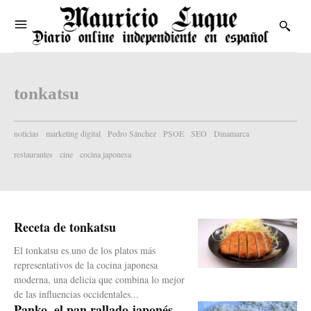
tonkatsu
noticias
marketing digital
Pedro Sánchez
PSOE
SEO
Dinamarca
restaurantes
cine
cocina japonesa
Receta de tonkatsu
El tonkatsu es uno de los platos más
representativos de la cocina japonesa
moderna, una delicia que combina lo mejor
de las influencias occidentales...
Panko, el pan rallado japonés