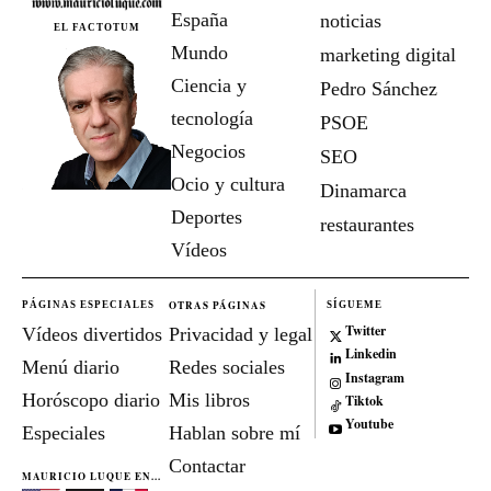
España
noticias
EL FACTOTUM
Mundo
marketing digital
Ciencia y
Pedro Sánchez
tecnología
PSOE
Negocios
SEO
Ocio y cultura
Dinamarca
Deportes
restaurantes
Vídeos
OTRAS PÁGINAS
PÁGINAS ESPECIALES
SÍGUEME
Twitter
Vídeos divertidos
Privacidad y legal
Linkedin
Menú diario
Redes sociales
Instagram
Horóscopo diario
Mis libros
Tiktok
Youtube
Especiales
Hablan sobre mí
Contactar
MAURICIO LUQUE EN...