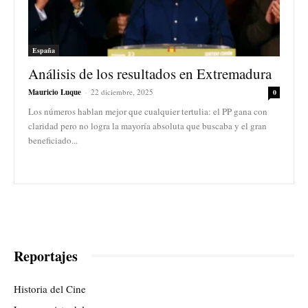
España
Análisis de los resultados en Extremadura
Mauricio Luque
-
22 diciembre, 2025
0
Los números hablan mejor que cualquier tertulia: el PP gana con
claridad pero no logra la mayoría absoluta que buscaba y el gran
beneficiado...
Reportajes
Historia del Cine