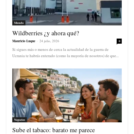
Mundo
Wildberries ¿y ahora qué?
Mauricio Luque
-
24 julio, 2026
0
Si sigues más o menos de cerca la actualidad de la guerra de
Ucrania te habrás enterado (como la mayoría de nosotros) de que...
Negocios
Sube el tabaco: barato me parece