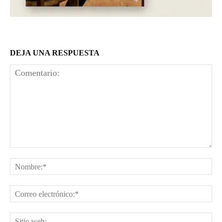
DEJA UNA RESPUESTA
Comentario:
No
Co
el
Sit