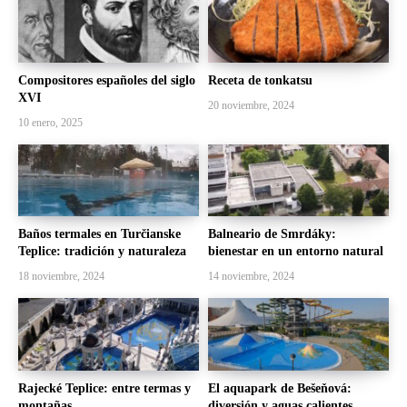
Compositores españoles del siglo
Receta de tonkatsu
XVI
20 noviembre, 2024
10 enero, 2025
Baños termales en Turčianske
Balneario de Smrdáky:
Teplice: tradición y naturaleza
bienestar en un entorno natural
18 noviembre, 2024
14 noviembre, 2024
Rajecké Teplice: entre termas y
El aquapark de Bešeňová:
montañas
diversión y aguas calientes