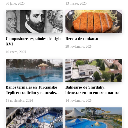
30 julio, 2025
13 marzo, 2025
Compositores españoles del siglo
Receta de tonkatsu
XVI
20 noviembre, 2024
10 enero, 2025
Baños termales en Turčianske
Balneario de Smrdáky:
Teplice: tradición y naturaleza
bienestar en un entorno natural
18 noviembre, 2024
14 noviembre, 2024