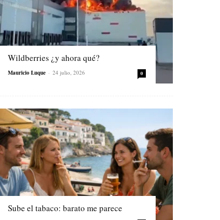
Wildberries ¿y ahora qué?
Mauricio Luque
-
24 julio, 2026
0
Sube el tabaco: barato me parece