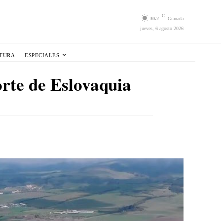
C
30.2
Granada
jueves, 6 agosto 2026
LTURA
ESPECIALES
orte de Eslovaquia