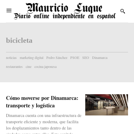
bicicleta
noticias
marketing digital
Pedro Sánchez
PSOE
SEO
Dinamarca
restaurantes
cine
cocina japonesa
Cómo moverse por Dinamarca:
transporte y logística
Dinamarca cuenta con una infraestructura de
transporte eficiente y moderna, que facilita
los desplazamientos tanto dentro de las