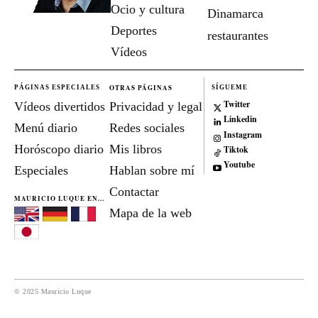
Ocio y cultura
Dinamarca
Deportes
restaurantes
Vídeos
OTRAS PÁGINAS
PÁGINAS ESPECIALES
SÍGUEME
Twitter
Vídeos divertidos
Privacidad y legal
Linkedin
Menú diario
Redes sociales
Instagram
Horóscopo diario
Mis libros
Tiktok
Youtube
Especiales
Hablan sobre mí
Contactar
MAURICIO LUQUE EN...
Mapa de la web
© 2025 Mauricio Luque