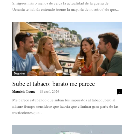
Si sigues más o menos de cerca la actualidad de la guerra de
Ucrania te habrás enterado (como la mayoría de nosotros) de que...
Negocios
Sube el tabaco: barato me parece
Mauricio Luque
-
18 abril, 2026
0
Me parece estupendo que suban los impuestos al tabaco, pero al
mismo tiempo considero que habría que eliminar gran parte de las
restricciones que...