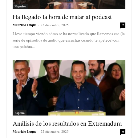
Negocios
Ha llegado la hora de matar al podcast
Mauricio Luque
-
23 diciembre, 2025
2
Llevo tiempo viendo cómo se ha normalizado que llamemos eso (la
serie de episodios de audio que escuchas cuando te apetece) con
una palabra...
España
Análisis de los resultados en Extremadura
Mauricio Luque
-
22 diciembre, 2025
0