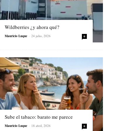
Wildberries ¿y ahora qué?
Mauricio Luque
-
24 julio, 2026
0
Sube el tabaco: barato me parece
Mauricio Luque
-
18 abril, 2026
0