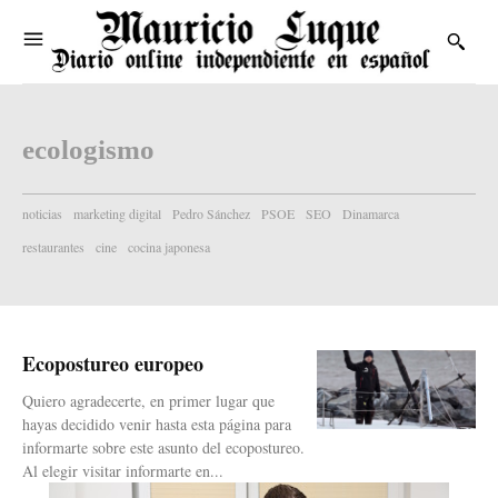
ecologismo
noticias
marketing digital
Pedro Sánchez
PSOE
SEO
Dinamarca
restaurantes
cine
cocina japonesa
Ecopostureo europeo
Quiero agradecerte, en primer lugar que
hayas decidido venir hasta esta página para
informarte sobre este asunto del ecopostureo.
Al elegir visitar informarte en...