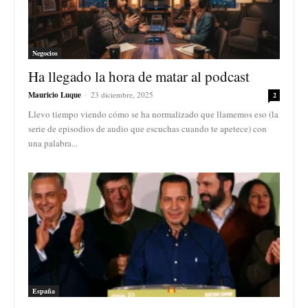
Negocios
Ha llegado la hora de matar al podcast
Mauricio Luque
-
23 diciembre, 2025
2
Llevo tiempo viendo cómo se ha normalizado que llamemos eso (la
serie de episodios de audio que escuchas cuando te apetece) con
una palabra...
España