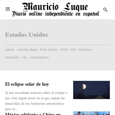
Estados Unidos
noticias
marketing digital
Pedro Sánchez
PSOE
SEO
Dinamarca
restaurantes
cine
cocina japonesa
El eclipse solar de hoy
Sí has escuchado noticias sobre el eclipse o
has visto algún tweet en el que cantan las
maravillas de ese fenómeno astronómico
pero te...
México adelanta a China en