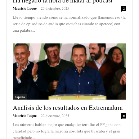
Mauricio Luque
-
23 diciembre, 2025
2
Llevo tiempo viendo cómo se ha normalizado que llamemos eso (la
serie de episodios de audio que escuchas cuando te apetece) con
una palabra...
España
Análisis de los resultados en Extremadura
Mauricio Luque
-
22 diciembre, 2025
0
Los números hablan mejor que cualquier tertulia: el PP gana con
claridad pero no logra la mayoría absoluta que buscaba y el gran
beneficiado...