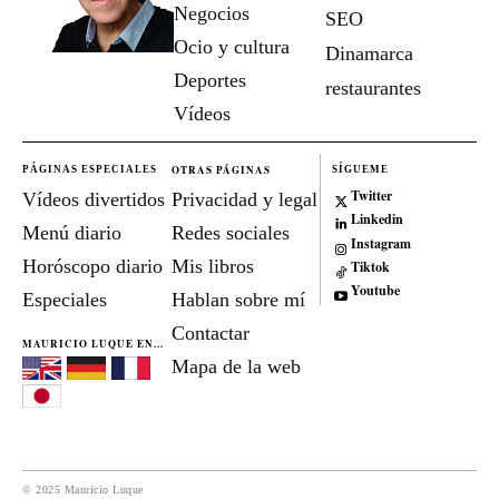
Negocios
SEO
Ocio y cultura
Dinamarca
Deportes
restaurantes
Vídeos
OTRAS PÁGINAS
PÁGINAS ESPECIALES
SÍGUEME
Twitter
Vídeos divertidos
Privacidad y legal
Linkedin
Menú diario
Redes sociales
Instagram
Horóscopo diario
Mis libros
Tiktok
Youtube
Especiales
Hablan sobre mí
Contactar
MAURICIO LUQUE EN...
Mapa de la web
© 2025 Mauricio Luque