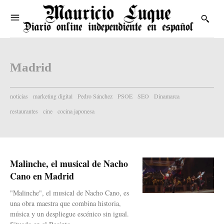
Madrid
noticias
marketing digital
Pedro Sánchez
PSOE
SEO
Dinamarca
restaurantes
cine
cocina japonesa
Malinche, el musical de Nacho
Cano en Madrid
"Malinche", el musical de Nacho Cano, es
una obra maestra que combina historia,
música y un despliegue escénico sin igual.