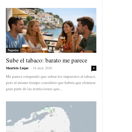
Negocios
Sube el tabaco: barato me parece
Mauricio Luque
-
18 abril, 2026
0
Me parece estupendo que suban los impuestos al tabaco,
pero al mismo tiempo considero que habría que eliminar
gran parte de las restricciones que...