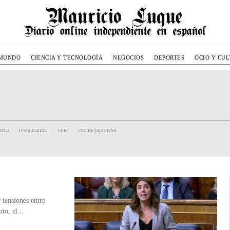
MUNDO
CIENCIA Y TECNOLOGÍA
NEGOCIOS
DEPORTES
OCIO Y CU
rca
restaurantes
cine
cocina japonesa
 tensiones entre
to, el...