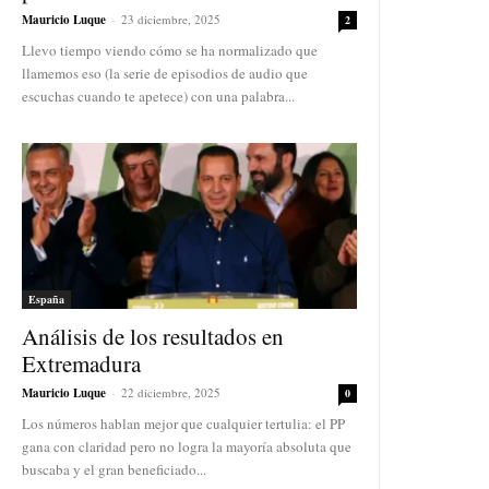
Mauricio Luque
-
23 diciembre, 2025
2
Llevo tiempo viendo cómo se ha normalizado que
llamemos eso (la serie de episodios de audio que
escuchas cuando te apetece) con una palabra...
España
Análisis de los resultados en
Extremadura
Mauricio Luque
-
22 diciembre, 2025
0
Los números hablan mejor que cualquier tertulia: el PP
gana con claridad pero no logra la mayoría absoluta que
buscaba y el gran beneficiado...