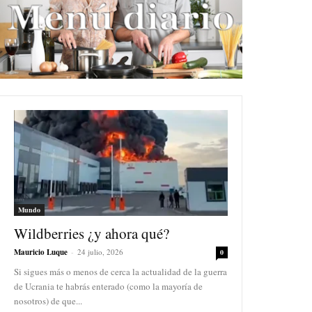
Mundo
Wildberries ¿y ahora qué?
Mauricio Luque
-
24 julio, 2026
0
Si sigues más o menos de cerca la actualidad de la guerra
de Ucrania te habrás enterado (como la mayoría de
nosotros) de que...