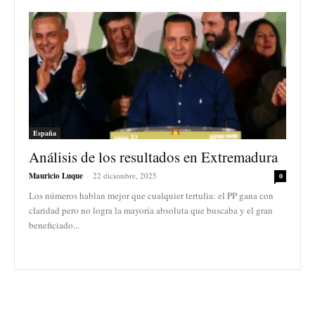
España
Análisis de los resultados en Extremadura
Mauricio Luque
-
22 diciembre, 2025
0
Los números hablan mejor que cualquier tertulia: el PP gana con
claridad pero no logra la mayoría absoluta que buscaba y el gran
beneficiado...