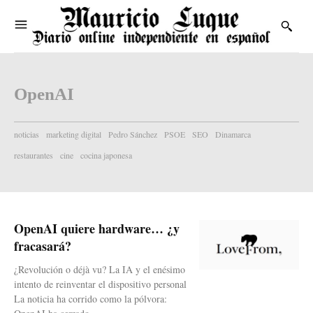
OpenAI
noticias
marketing digital
Pedro Sánchez
PSOE
SEO
Dinamarca
restaurantes
cine
cocina japonesa
OpenAI quiere hardware… ¿y
fracasará?
¿Revolución o déjà vu? La IA y el enésimo
intento de reinventar el dispositivo personal
La noticia ha corrido como la pólvora: