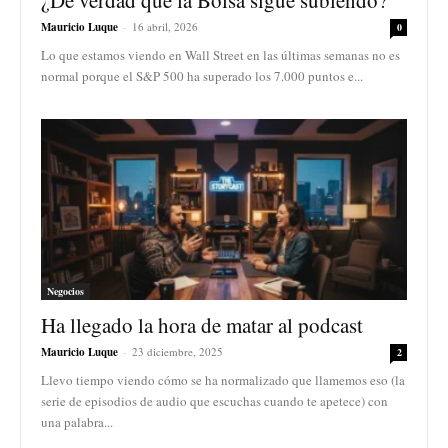
¿De verdad que la Bolsa sigue subiendo?
Mauricio Luque
-
16 abril, 2026
0
Lo que estamos viendo en Wall Street en las últimas semanas no es
normal porque el S&P 500 ha superado los 7.000 puntos e...
Negocios
Ha llegado la hora de matar al podcast
Mauricio Luque
-
23 diciembre, 2025
2
Llevo tiempo viendo cómo se ha normalizado que llamemos eso (la
serie de episodios de audio que escuchas cuando te apetece) con
una palabra...