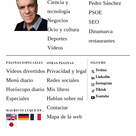
Ciencia y
Pedro Sánchez
tecnología
PSOE
Negocios
SEO
Ocio y cultura
Dinamarca
Deportes
restaurantes
Vídeos
OTRAS PÁGINAS
PÁGINAS ESPECIALES
SÍGUEME
Twitter
Vídeos divertidos
Privacidad y legal
Linkedin
Menú diario
Redes sociales
Instagram
Horóscopo diario
Mis libros
Tiktok
Youtube
Especiales
Hablan sobre mí
Contactar
MAURICIO LUQUE EN...
Mapa de la web