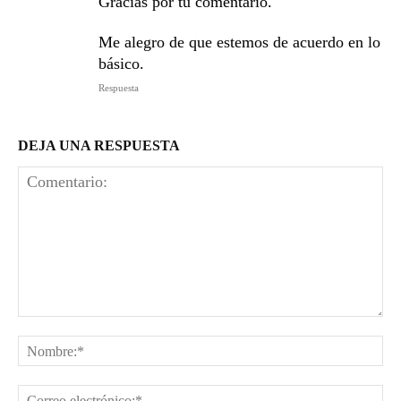
Gracias por tu comentario.
Me alegro de que estemos de acuerdo en lo
básico.
Respuesta
DEJA UNA RESPUESTA
Comentario:
No
Co