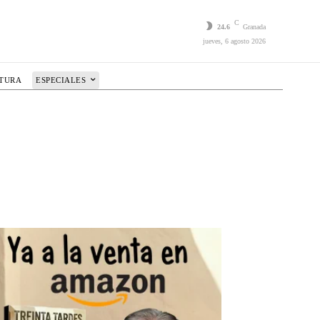
C
24.6
Granada
jueves, 6 agosto 2026
LTURA
ESPECIALES