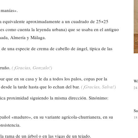
n manías».
la equivalente aproximadamente a un cuadrado de 25×25
nes como cuenta la leyenda urbana) que se usaba en el antiguo
nada, Almería y Málaga.
o de una especie de crema de cabello de ángel, típica de las
arruño.
(¡Gracias, Gonzalo!)
ar que en su casa y le da a todos los palos, copas por la
Wi
desde la tarde hasta que lo echan del bar.
(¡Gracias, Salva!)
24
dica proximidad siguiendo la misma dirección. Sinónimo:
Su
pañol «maduro», en su variante agrícola-churrianera, en su
18
onsistencia.
 rama de un árbol o en las vigas de un tejado.