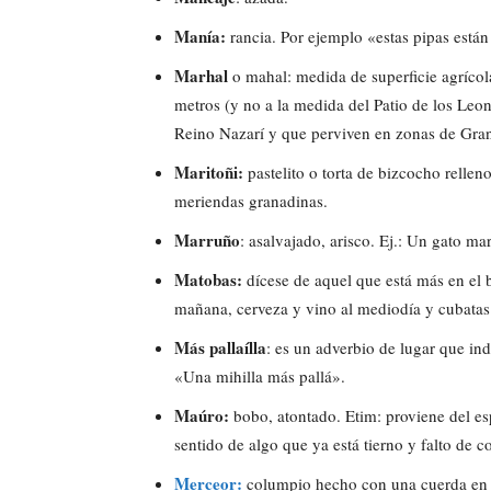
Manía:
rancia. Por ejemplo «estas pipas está
Marhal
o mahal: medida de superficie agríco
metros (y no a la medida del Patio de los Leo
Reino Nazarí y que perviven en zonas de Gra
Maritoñi:
pastelito o torta de bizcocho rellen
meriendas granadinas.
Marruño
: asalvajado, arisco. Ej.: Un gato m
Matobas
:
dícese de aquel que está más en el b
mañana, cerveza y vino al mediodía y cubatas 
Más pallaílla
: es un adverbio de lugar que in
«Una mihilla más pallá».
Maúro:
bobo, atontado. Etim: proviene del es
sentido de algo que ya está tierno y falto de c
Merceor:
columpio hecho con una cuerda en la