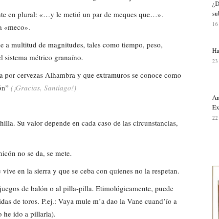
¿D
su
nte en plural: «…y le metió un par de meques que…».
16
ma «meco».
se a multitud de magnitudes, tales como tiempo, peso,
Ha
el sistema métrico granaíno.
23
a por cervezas Alhambra y que extramuros se conoce como
rón”
(¡Gracias, Santiago!)
An
Ex
22
hilla. Su valor depende en cada caso de las circunstancias,
icón no se da, se mete.
 vive en la sierra y que se ceba con quienes no la respetan.
juegos de balón o al pilla-pilla. Etimológicamente, puede
ridas de toros. P.ej.: Vaya mule m’a dao la Vane cuand’ío a
he ido a pillarla).