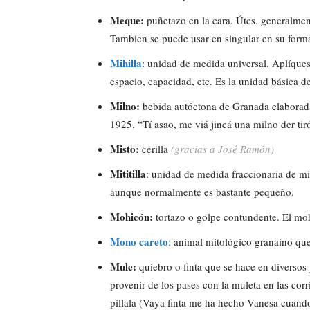
Meque:
puñetazo en la cara. Útcs. generalme
Tambien se puede usar en singular en su for
Mihilla
: unidad de medida universal. Aplíque
espacio, capacidad, etc. Es la unidad básica d
Milno:
bebida autóctona de Granada elaborad
1925. “Tí asao, me viá jincá una milno der ti
Misto:
cerilla
(gracias a José Ramón)
Mititilla
: unidad de medida fraccionaria de mi
aunque normalmente es bastante pequeño.
Mohicón:
tortazo o golpe contundente. El moh
Mono careto
: animal mitológico granaíno que
Mule:
quiebro o finta que se hace en diversos 
provenir de los pases con la muleta en las cor
pillala (Vaya finta me ha hecho Vanesa cuando 