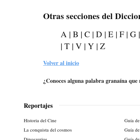
Otras secciones del Dicci
A
|
B
|
C
|
D
|
E
|
F
|
G
|
T
|
V
|
Y
|
Z
Volver al inicio
¿Conoces alguna palabra granaína que n
Reportajes
Historia del Cine
Guía de
La conquista del cosmos
Guía de
Dinosaurios
Guía de