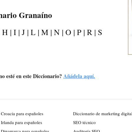
onario Granaíno
|
H
|
I
|
J
|
L
|
M
|
N
|
O
|
P
|
R
|
S
o esté en este Diccionario?
Añádela aquí.
 Croacia para españoles
Diccionario de marketing digita
 Irlanda para españoles
SEO técnico
 Dinamarca para españoles
Auditoría SEO