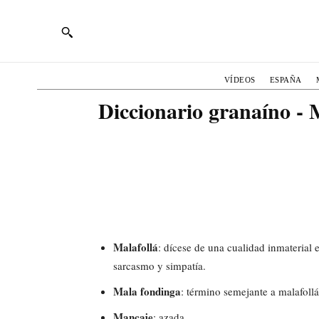
VÍDEOS
ESPAÑA
Diccionario granaíno -
Malafollá
: dícese de una cualidad inmaterial
sarcasmo y simpatía.
Mala fondinga
: término semejante a malafollá
Mancaje
: azada.