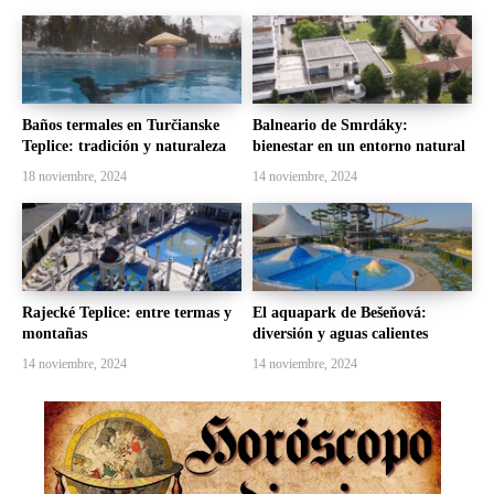
Baños termales en Turčianske
Balneario de Smrdáky:
Teplice: tradición y naturaleza
bienestar en un entorno natural
18 noviembre, 2024
14 noviembre, 2024
Rajecké Teplice: entre termas y
El aquapark de Bešeňová:
montañas
diversión y aguas calientes
14 noviembre, 2024
14 noviembre, 2024