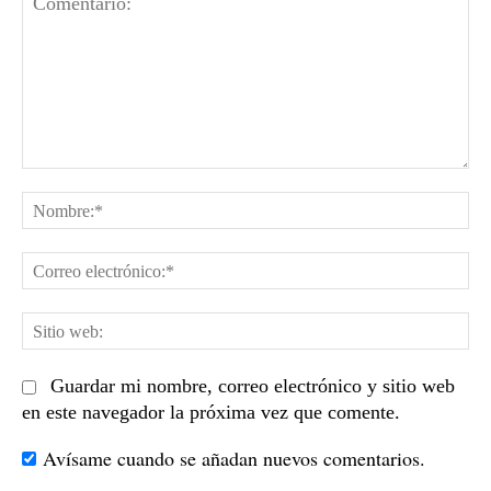
Comentario:
No
Co
el
Sit
we
Guardar mi nombre, correo electrónico y sitio web
en este navegador la próxima vez que comente.
Avísame cuando se añadan nuevos comentarios.