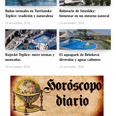
Baños termales en Turčianske
Balneario de Smrdáky:
Teplice: tradición y naturaleza
bienestar en un entorno natural
18 noviembre, 2024
14 noviembre, 2024
Rajecké Teplice: entre termas y
El aquapark de Bešeňová:
montañas
diversión y aguas calientes
14 noviembre, 2024
14 noviembre, 2024