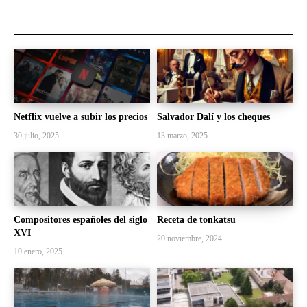
Netflix vuelve a subir los precios
Salvador Dalí y los cheques
30 julio, 2025
13 marzo, 2025
Compositores españoles del siglo
Receta de tonkatsu
XVI
20 noviembre, 2024
10 enero, 2025