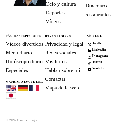
Ocio y cultura
Dinamarca
Deportes
restaurantes
Vídeos
OTRAS PÁGINAS
PÁGINAS ESPECIALES
SÍGUEME
Twitter
Vídeos divertidos
Privacidad y legal
Linkedin
Menú diario
Redes sociales
Instagram
Horóscopo diario
Mis libros
Tiktok
Youtube
Especiales
Hablan sobre mí
Contactar
MAURICIO LUQUE EN...
Mapa de la web
© 2025 Mauricio Luque