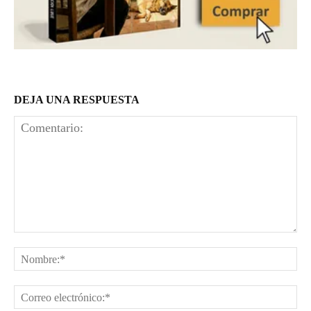
DEJA UNA RESPUESTA
Comentario:
No
Co
el