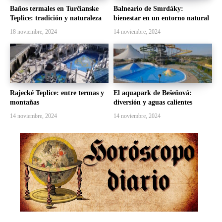
Baños termales en Turčianske
Balneario de Smrdáky:
Teplice: tradición y naturaleza
bienestar en un entorno natural
18 noviembre, 2024
14 noviembre, 2024
Rajecké Teplice: entre termas y
El aquapark de Bešeňová:
montañas
diversión y aguas calientes
14 noviembre, 2024
14 noviembre, 2024