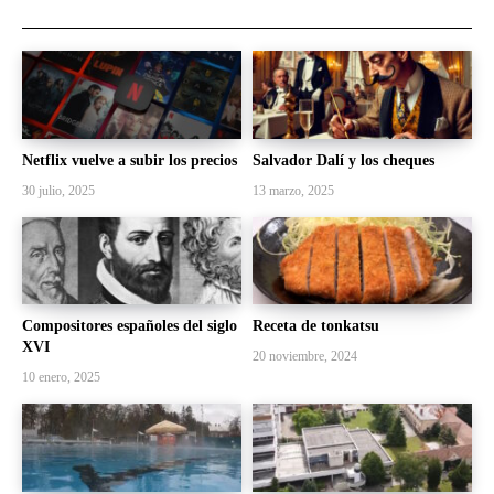
Netflix vuelve a subir los precios
Salvador Dalí y los cheques
30 julio, 2025
13 marzo, 2025
Compositores españoles del siglo
Receta de tonkatsu
XVI
20 noviembre, 2024
10 enero, 2025