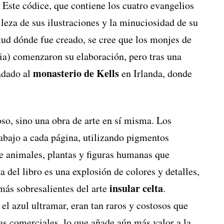
. Este códice, que contiene los cuatro evangelios
leza de sus ilustraciones y la minuciosidad de su
tud dónde fue creado, se cree que los monjes de
ia) comenzaron su elaboración, pero tras una
monasterio de Kells
ladado al
en Irlanda, donde
oso, sino una obra de arte en sí misma. Los
abajo a cada página, utilizando pigmentos
 animales, plantas y figuras humanas que
 del libro es una explosión de colores y detalles,
insular celta
más sobresalientes del arte
.
l azul ultramar, eran tan raros y costosos que
tas comerciales, lo que añade aún más valor a la