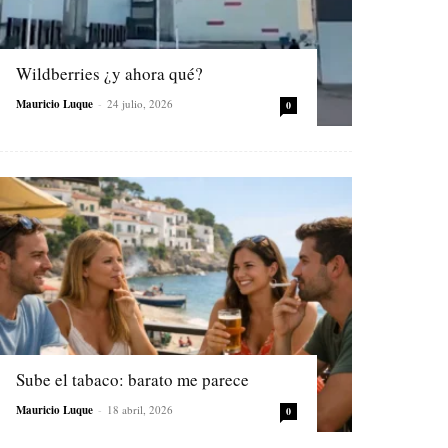
Wildberries ¿y ahora qué?
Mauricio Luque
-
24 julio, 2026
0
Sube el tabaco: barato me parece
Mauricio Luque
-
18 abril, 2026
0