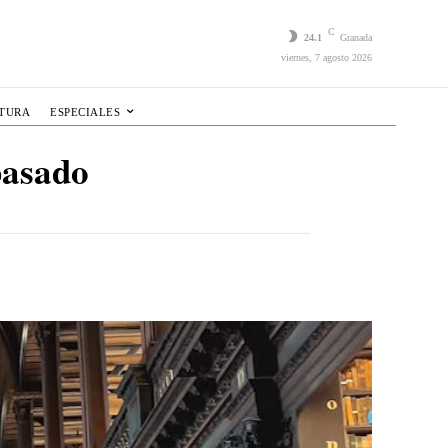
C
24.1
Granada
viernes, 7 agosto 2026
LTURA
ESPECIALES
 pasado