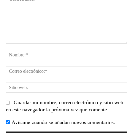
Comentario:
No
Co
el
Sit
we
Guardar mi nombre, correo electrónico y sitio web
en este navegador la próxima vez que comente.
Avísame cuando se añadan nuevos comentarios.