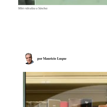
Milei ridiculiza a Sánchez
por
Mauricio Luque
R
e
p
r