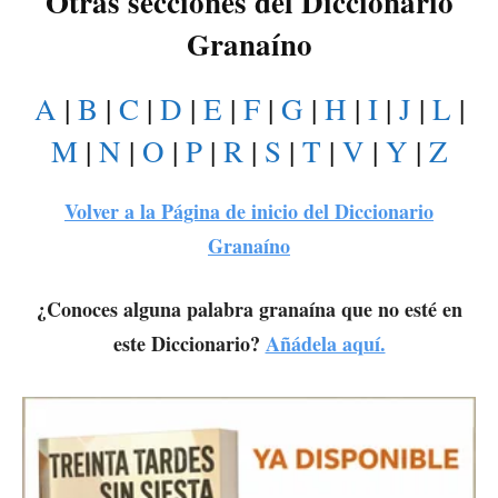
Otras secciones del Diccionario
Granaíno
A
|
B
|
C
|
D
|
E
|
F
|
G
|
H
|
I
|
J
|
L
|
M
|
N
|
O
|
P
|
R
|
S
|
T
|
V
|
Y
|
Z
Volver a la Página de inicio del Diccionario
Granaíno
¿Conoces alguna palabra granaína que no esté en
este Diccionario?
Añádela aquí.