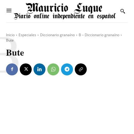
B
Inicio
Especiales
Diccionario granaíno
B – Diccionario granaíno
Bute
Bute