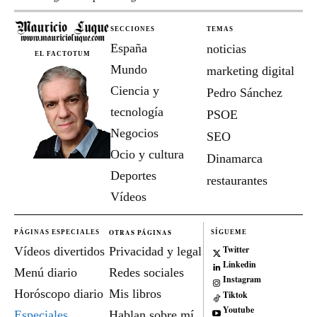
SECCIONES
TEMAS
España
noticias
EL FACTOTUM
Mundo
marketing digital
Ciencia y
Pedro Sánchez
tecnología
PSOE
Negocios
SEO
Ocio y cultura
Dinamarca
Deportes
restaurantes
Vídeos
OTRAS PÁGINAS
PÁGINAS ESPECIALES
SÍGUEME
Twitter
Vídeos divertidos
Privacidad y legal
Linkedin
Menú diario
Redes sociales
Instagram
Horóscopo diario
Mis libros
Tiktok
Youtube
Especiales
Hablan sobre mí