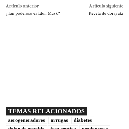
Artículo anterior
Artículo siguiente
¿Tan poderoso es Elon Musk?
Receta de dorayaki
TEMAS RELACIONADOS
aerogeneradores
arrugas
diabetes
dolor de espalda
fosa séptica
perder peso