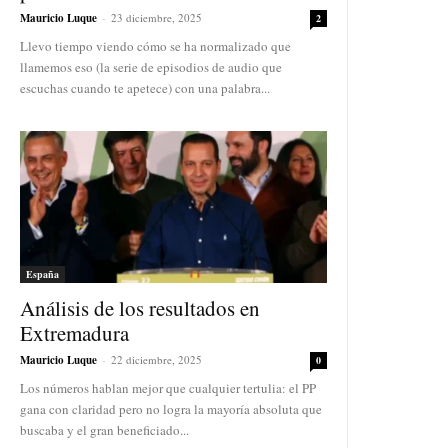
Mauricio Luque
-
23 diciembre, 2025
2
Llevo tiempo viendo cómo se ha normalizado que
llamemos eso (la serie de episodios de audio que
escuchas cuando te apetece) con una palabra...
España
Análisis de los resultados en
Extremadura
Mauricio Luque
-
22 diciembre, 2025
0
Los números hablan mejor que cualquier tertulia: el PP
gana con claridad pero no logra la mayoría absoluta que
buscaba y el gran beneficiado...