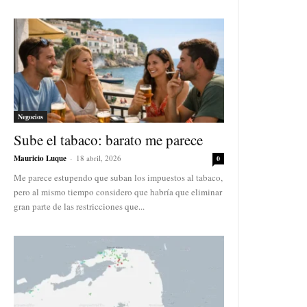
Negocios
Sube el tabaco: barato me parece
Mauricio Luque
-
18 abril, 2026
0
Me parece estupendo que suban los impuestos al tabaco,
pero al mismo tiempo considero que habría que eliminar
gran parte de las restricciones que...