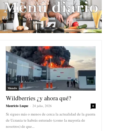
Mundo
Wildberries ¿y ahora qué?
Mauricio Luque
-
24 julio, 2026
0
Si sigues más o menos de cerca la actualidad de la guerra
de Ucrania te habrás enterado (como la mayoría de
nosotros) de que...